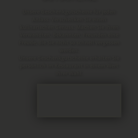
Unsere Geschenkgutscheine für jeden
Anlass. Verschenken Sie einen
kulinarischen Genuss. Machen Sie Ihren
Verwandten, Bekannten, Freunden eine
Freude, die Sie nicht so schnell vergessen
werden.
Unsere Geschenkgutscheine erhalten Sie
persönlich im Restaurant in einem Wert
Ihrer Wahl.