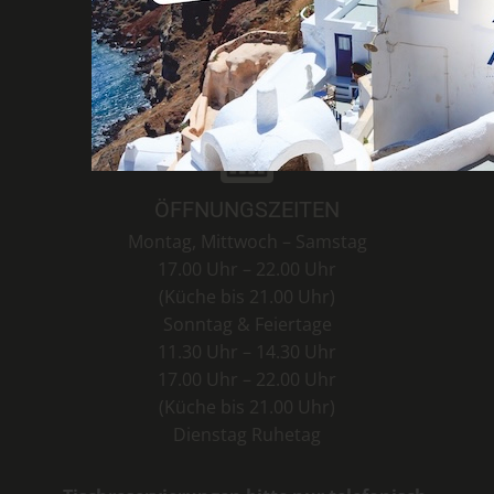
TELEFONNUMMER
02742 966 565
ÖFFNUNGSZEITEN
Montag, Mittwoch – Samstag
17.00 Uhr – 22.00 Uhr
(Küche bis 21.00 Uhr)
Sonntag & Feiertage
11.30 Uhr – 14.30 Uhr
17.00 Uhr – 22.00 Uhr
(Küche bis 21.00 Uhr)
Dienstag Ruhetag