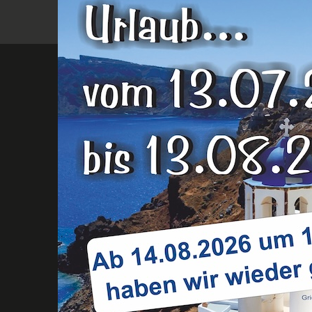
KONTAKT
| ANFAHRT
ADRESSE
Restaurant Athos
Nisterbrück 68
57537 Wissen