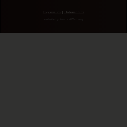
Impressum
|
Datenschutz
website by
KontrastWerbung